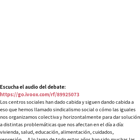
¿Cómo generar agenda
política autónoma?
Autonomía, Sindicalismo
social y la cuestión de la
organización
Viernes 1 de abril
19h, ESLA Eko, 2ª Planta
Escucha el audio del debate:
https://go.ivoox.com/rf/89925073
Los centros sociales han dado cabida y siguen dando cabida a
eso que hemos llamado sindicalismo social o cómo las iguales
nos organizamos colectiva y horizontalmente para dar solución
a distintas problemáticas que nos afectan en el día a día:
vivienda, salud, educación, alimentación, cuidados,
represión… A lo largo de todo estos años han sido muchas las