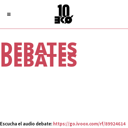
DEBATES
DEBATES
DEBATES PREVIOS
Una historia de radios
libres
Sábado 5 de marzo
13 horas, ESLA Eko, 4ª planta (Sala de Radio)
Escucha el audio debate:
https://go.ivoox.com/rf/89924614