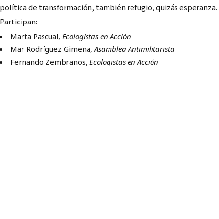
política de transformación, también refugio, quizás esperanza.
Participan:
Marta Pascual,
Ecologistas en Acción
Mar Rodríguez Gimena,
Asamblea Antimilitarista
Fernando Zembranos,
Ecologistas en Acción
Hasta que caiga el
patriarcado y no haya ni
un desahucio más.
Deuda, vivienda y
violencia patriarcal
Viernes 25 de marzo
19h, ESLA Eko, biblioteca, primera planta