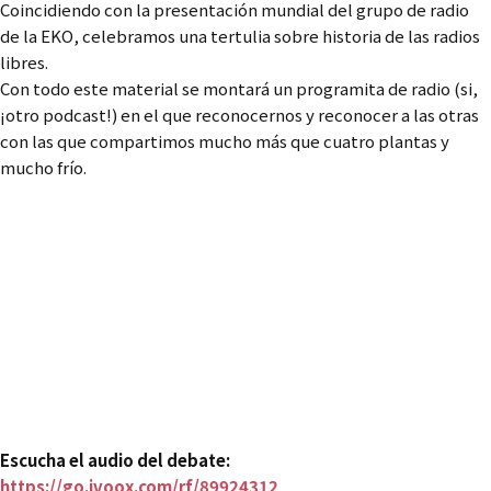
Coincidiendo con la presentación mundial del grupo de radio
de la EKO, celebramos una tertulia sobre historia de las radios
libres.
Con todo este material se montará un programita de radio (si,
¡otro podcast!) en el que reconocernos y reconocer a las otras
con las que compartimos mucho más que cuatro plantas y
mucho frío.
Que el colapso no nos
quite el deseo de vida
buena
Jueves 24 de marzo
19h, ESLA Eko, segunda planta
Escucha el audio del debate:
https://go.ivoox.com/rf/89924312