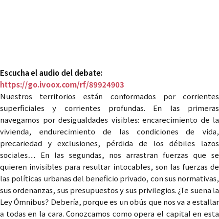
enemigo
Jueves 31 de marzo
20h
[después de la manifestación en el Centro de
Salud de Abr
antes contra los recortes en sanidad],
ESLA Eko, segunda planta
Escucha el audio del debate:
https://go.ivoox.com/rf/89924903
Nuestros territorios están conformados por corrientes
superficiales y corrientes profundas. En las primeras
navegamos por desigualdades visibles: encarecimiento de la
vivienda, endurecimiento de las condiciones de vida,
precariedad y exclusiones, pérdida de los débiles lazos
sociales… En las segundas, nos arrastran fuerzas que se
quieren invisibles para resultar intocables, son las fuerzas de
las políticas urbanas del beneficio privado, con sus normativas,
sus ordenanzas, sus presupuestos y sus privilegios. ¿Te suena la
Ley Ómnibus? Debería, porque es un obús que nos va a estallar
a todas en la cara. Conozcamos como opera el capital en esta