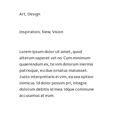
Category
Art, Design
Tags
Inspiration, New, Vision
About This Project
Lorem ipsum dolor sit amet, quod
alterum saperet vel no. Cum minimum
quaerendum ex, te vim dolorum inermis
patrioque, eu duo ornatus maluisset.
Justo interpretaris ei vim, ea sea option
inimicus. Id dolor possim pri, integre
dolorum debitis id mea. Idque commune
accusamus at eum.